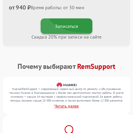
от 940 ₽
Время работы: от 30 мин
Записаться
Скидка 20% при записи на сайте
Почему выбирают
RemSupport
HuaweiRemSupport — современный сервисный центр по ремонту и обслуживанию
техники Huawei в Благовещенске с более чем десятилетним опытом работы. В штате
компании — свыше 14 мастеров с профессиональной подготовкой. За время работы
помощь оказана свыше 10 000 клиентов, а также выполнено более 12 000 ремонтов.
Ежемесячно в сервисный центр поступает свыше 300 единиц техники, включая , , . Мы
Читать далее
беремся за задачи любой сложности и поддерживаем высокий стандарт качества
благодаря отлаженным процессам ремонта.