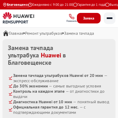
4.9 на Яндекс
Благовещенск
Ежедневно с 9:00 до 21:00
Гарантия до 1 года
Выезд м
Заявка
REMSUPPORT
Позвонить
Главная
Ремонт ультрабуков
Замена тачпада
Замена тачпада
ультрабука
Huawei
в
Благовещенске
Замена тачпада ультрабуков Huawei от 20 мин
—
экспресс-обслуживание
До 30% экономии
— самые выгодные условия
Контроль на каждом этапе
— от диагностики до
выдачи
Диагностика Huawei от 10 мин
— понятный вывод
Официальная гарантия до 12 мес.
— с
подтверждающими документами