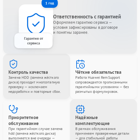
1 год
Ответственность с гарантией
Оформляем гарантию сервиса —
условия зафиксированы в договоре
и понятны заранее.
Гарантия от
сервиса
Контроль качества
Чёткие обязательства
Замена HDD (замена жёсткого
Работа Huawei RemSupport
диска) проходит многоэтапную
сопровождается прописанными
проверку — исключаем
гарантийными условиями — без
недоработки и повторные сбои.
размытых формулировок.
Приоритетное
Надёжные
обслуживание
комплектующие
При гарантийном случае замена
В рамках обслуживания
hdd (замена жёсткого диска)
применяем проверенные детали
выполняется вне очереди —
— для стабильной работы