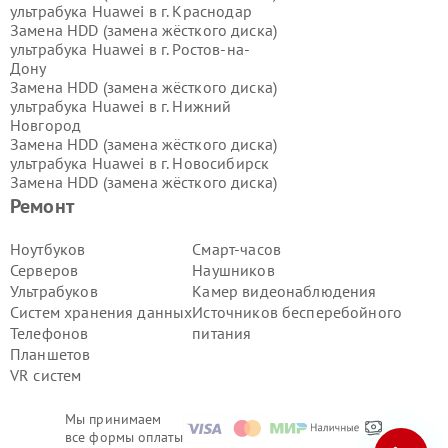
ультрабука Huawei в г.
Краснодар
Замена HDD (замена жёсткого диска)
ультрабука Huawei в г.
Ростов-на-
Дону
Замена HDD (замена жёсткого диска)
ультрабука Huawei в г.
Нижний
Новгород
Замена HDD (замена жёсткого диска)
ультрабука Huawei в г.
Новосибирск
Замена HDD (замена жёсткого диска)
ультрабука Huawei в г.
Екатеринбург
Ремонт
Замена HDD (замена жёсткого диска)
ультрабука Huawei в г.
Казань
Ноутбуков
Смарт-часов
Замена HDD (замена жёсткого диска)
Серверов
Наушников
ультрабука Huawei в г.
Воронеж
Ультрабуков
Камер видеонаблюдения
Замена HDD (замена жёсткого диска)
Систем хранения данных
Источников бесперебойного
ультрабука Huawei в г.
Волгоград
Телефонов
питания
Замена HDD (замена жёсткого диска)
ультрабука Huawei в г.
Самара
Планшетов
Замена HDD (замена жёсткого диска)
VR систем
ультрабука Huawei в г.
Пермь
Замена HDD (замена жёсткого диска)
Мы принимаем
ультрабука Huawei в г.
Красноярск
все формы оплаты
Замена HDD (замена жёсткого диска)