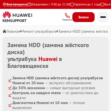
4.9 на Яндекс
Благовещенск
Ежедневно с 9:00 до 21:00
Гарантия до 1 года
Выезд 
Заявка
REMSUPPORT
Позвонить
Главная
Ремонт ультрабуков
Замена HDD (замена жёсткого
Замена HDD (замена жёсткого
диска)
ультрабука
Huawei
в
Благовещенске
Замена HDD (замена жёсткого диска) ультрабуков
Huawei от 20 мин
— экспресс-обслуживание
До 30% экономии
— самые выгодные условия
Контроль на каждом этапе
— от диагностики до
выдачи
Диагностика Huawei от 10 мин
— точное
выявление