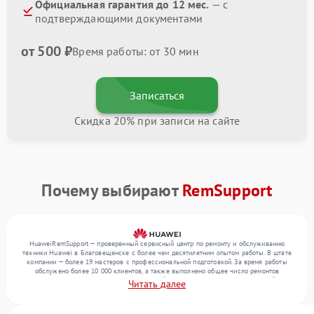
Официальная гарантия до 12 мес.
— с
подтверждающими документами
от 500 ₽
Время работы: от 30 мин
Записаться
Скидка 20% при записи на сайте
Почему выбирают
RemSupport
HuaweiRemSupport — проверенный сервисный центр по ремонту и обслуживанию
техники Huawei в Благовещенске с более чем десятилетним опытом работы. В штате
компании — более 19 мастеров с профессиональной подготовкой. За время работы
обслужено более 10 000 клиентов, а также выполнено общее число ремонтов
превысило 12 000. Ежемесячно в сервисный центр поступает более 300 устройств,
Читать далее
включая , , . Мы беремся за задачи любой сложности и предлагаем стабильный
уровень сервиса благодаря квалификации мастеров.