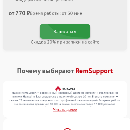
от 770 ₽
Время работы: от 30 мин
Записаться
Скидка 20% при записи на сайте
Почему выбирают
RemSupport
HuaweiRemSupport — современный сервисный центр по ремонту и обслуживанию
техники Huawei в Благовещенске с практикой свыше 10 лет. В штате компании —
свыше 22 технических специалистов с профильной квалификацией. За время работы
число клиентов превысило 10 000, а также выполнено более 12 000 ремонтов.
Ежемесячно в сервисный центр поступает более 300 устройств, включая , , . Мы
Читать далее
устраняем поломки любой сложности и обеспечиваем надежный результат благодаря
использованию современного оборудования.