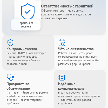
Ответственность с гарантией
Оформляем гарантию сервиса —
условия зафиксированы в договоре
и понятны заранее.
Гарантия от
сервиса
Контроль качества
Чёткие обязательства
Ремонт SD/DVD-Rom проходит
Работа Huawei RemSupport
многоэтапную проверку —
сопровождается прописанными
исключаем недоработки и
гарантийными условиями — без
повторные сбои.
размытых формулировок.
Приоритетное
Надёжные
обслуживание
комплектующие
При гарантийном случае ремонт
В рамках обслуживания
sd/dvd-rom выполняется вне
применяем проверенные детали
очереди — быстро устраняем
— для стабильной работы
проблему.
устройства.