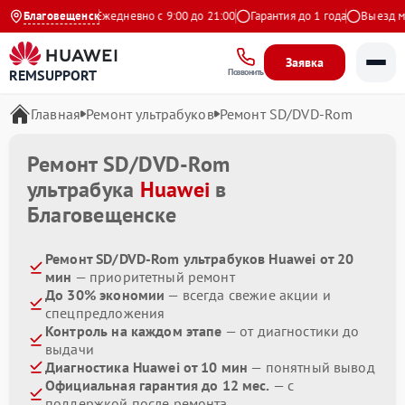
4.9 на Яндекс
Благовещенск
Ежедневно с 9:00 до 21:00
Гарантия до 1 года
Выезд мас
Заявка
REMSUPPORT
Позвонить
Главная
Ремонт ультрабуков
Ремонт SD/DVD-Rom
Ремонт SD/DVD-Rom
ультрабука
Huawei
в
Благовещенске
Ремонт SD/DVD-Rom ультрабуков Huawei от 20
мин
— приоритетный ремонт
До 30% экономии
— всегда свежие акции и
спецпредложения
Контроль на каждом этапе
— от диагностики до
выдачи
Диагностика Huawei от 10 мин
— понятный вывод
Официальная гарантия до 12 мес.
— с
поддержкой после ремонта