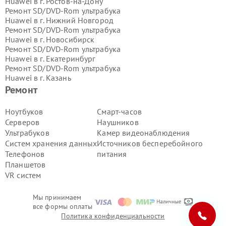
Huawei в г.
Ростов-на-Дону
Ремонт SD/DVD-Rom ультрабука
Huawei в г.
Нижний Новгород
Ремонт SD/DVD-Rom ультрабука
Huawei в г.
Новосибирск
Ремонт SD/DVD-Rom ультрабука
Huawei в г.
Екатеринбург
Ремонт SD/DVD-Rom ультрабука
Huawei в г.
Казань
Ремонт SD/DVD-Rom ультрабука
Ремонт
Huawei в г.
Воронеж
Ремонт SD/DVD-Rom ультрабука
Ноутбуков
Смарт-часов
Huawei в г.
Волгоград
Серверов
Наушников
Ремонт SD/DVD-Rom ультрабука
Ультрабуков
Камер видеонаблюдения
Huawei в г.
Самара
Систем хранения данных
Источников бесперебойного
Ремонт SD/DVD-Rom ультрабука
Телефонов
питания
Huawei в г.
Пермь
Ремонт SD/DVD-Rom ультрабука
Планшетов
Huawei в г.
Красноярск
VR систем
Ремонт SD/DVD-Rom ультрабука
Huawei в г.
Ижевск
Мы принимаем
Ремонт SD/DVD-Rom ультрабука
все формы оплаты
Huawei в г.
Челябинск
Политика конфиденциальности
Ремонт SD/DVD-Rom ультрабука