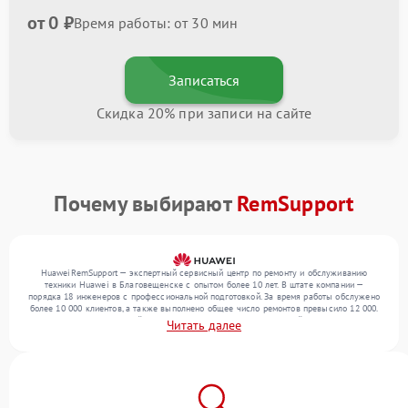
от 0 ₽
Время работы: от 30 мин
Записаться
Скидка 20% при записи на сайте
Почему выбирают
RemSupport
HuaweiRemSupport — экспертный сервисный центр по ремонту и обслуживанию
техники Huawei в Благовещенске с опытом более 10 лет. В штате компании —
порядка 18 инженеров с профессиональной подготовкой. За время работы обслужено
более 10 000 клиентов, а также выполнено общее число ремонтов превысило 12 000.
Ежемесячно в сервисный центр поступает более 300 обращений, включая , , . Мы
Читать далее
устраняем поломки любой сложности и обеспечиваем надежный результат благодаря
использованию современного оборудования.