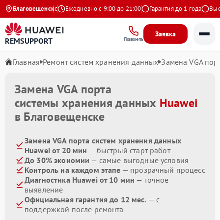
4.9 на Яндекс
Благовещенск
Ежедневно с 9:00 до 21:00
Гарантия до 1 года
Выезд
Заявка
REMSUPPORT
Позвонить
Главная
Ремонт систем хранения данных
Замена VGA пор
Замена VGA порта
системы хранения данных
Huawei
в Благовещенске
Замена VGA порта систем хранения данных
Huawei от 20 мин
— быстрый старт работ
До 30% экономии
— самые выгодные условия
Контроль на каждом этапе
— прозрачный процесс
Диагностика Huawei от 10 мин
— точное
выявление
Официальная гарантия до 12 мес.
— с
поддержкой после ремонта