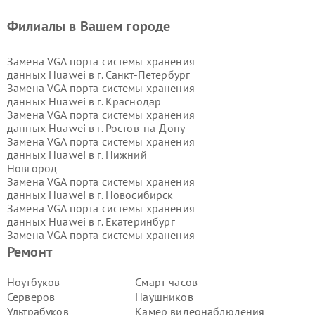
Филиалы в Вашем городе
Замена VGA порта системы хранения
данных Huawei в г.
Санкт-Петербург
Замена VGA порта системы хранения
данных Huawei в г.
Краснодар
Замена VGA порта системы хранения
данных Huawei в г.
Ростов-на-Дону
Замена VGA порта системы хранения
данных Huawei в г.
Нижний
Новгород
Замена VGA порта системы хранения
данных Huawei в г.
Новосибирск
Замена VGA порта системы хранения
данных Huawei в г.
Екатеринбург
Замена VGA порта системы хранения
данных Huawei в г.
Казань
Ремонт
Замена VGA порта системы хранения
данных Huawei в г.
Воронеж
Ноутбуков
Смарт-часов
Замена VGA порта системы хранения
Серверов
Наушников
данных Huawei в г.
Волгоград
Ультрабуков
Камер видеонаблюдения
Замена VGA порта системы хранения