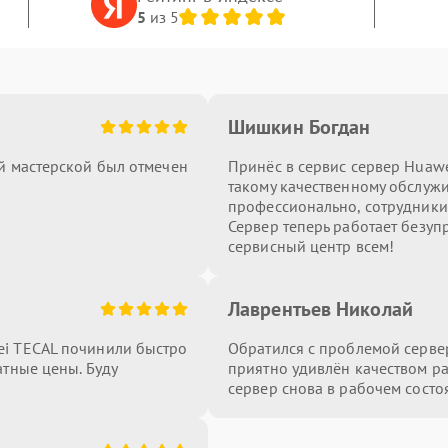
5
из 5
Шишкин Богдан
й мастерской был отмечен
Принёс в сервис сервер Huawe
такому качественному обслуж
профессионально, сотрудники
Сервер теперь работает безуп
сервисный центр всем!
Лаврентьев Николай
ei TECAL починили быстро
Обратился с проблемой сервер
атные цены. Буду
приятно удивлён качеством ра
сервер снова в рабочем состо