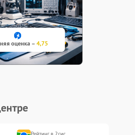
няя оценка –
4,75
центре
Рейтинг в 2гис