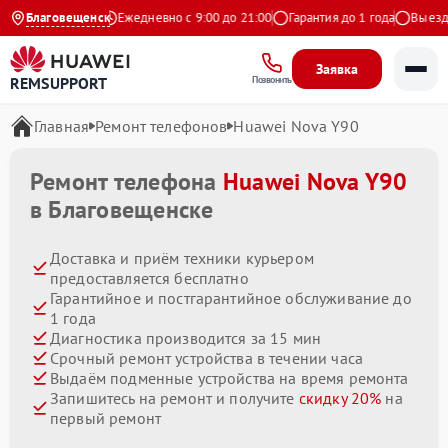
4.9 на Яндекс
Благовещенск
Ежедневно с 9:00 до 21:00
Гарантия до 1 года
Выезд мас
Заявка
REMSUPPORT
Позвонить
Главная
Ремонт телефонов
Huawei Nova Y90
Ремонт телефона
Huawei Nova Y90
в Благовещенске
Доставка и приём техники курьером
предоставляется бесплатно
Гарантийное и постгарантийное обслуживание до
1 года
Диагностика производится за 15 мин
Срочный ремонт устройства в течении часа
Выдаём подменные устройства на время ремонта
Запишитесь на ремонт и получите
скидку 20%
на
первый ремонт