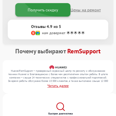
Получить скидку
Цены на ремонт
Отзывы 4.9 из 5
нам доверяют 🌟🌟🌟🌟🌟
Почему выбирают
RemSupport
HuaweiRemSupport — проверенный сервисный центр по ремонту и обслуживанию
техники Huawei в Благовещенске с более чем десятилетним опытом работы. В штате
компании — свыше 14 технических специалистов с профессиональной подготовкой.
За время работы обслужено более 10 000 клиентов, а также выполнено свыше 12 000
ремонтов. Ежемесячно в сервисный центр поступает свыше 300 единиц техники,
Читать далее
включая , , . Мы устраняем поломки любой сложности и гарантируем высокое
качество обслуживания благодаря отлаженным процессам ремонта.
Быстрая диагностика