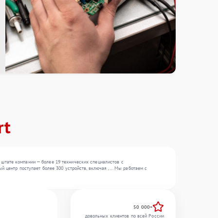
rt
штате компании — более 19 технических специалистов с
центр поступает более 300 устройств, включая , , . Мы работаем с
50 000+
довольных клиентов по всей России