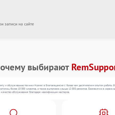
и записи на сайте
очему выбирают
RemSuppo
нту и обслуживанию техники Huawei в Благовещенске с более чем десятилетним опытом работы. В 
атились более 10 000 клиентов, а также выполнено свыше 12 000 ремонтов. Ежемесячно в сервисный 
 качество обслуживания благодаря квалификации мастеров.