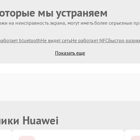
которые мы устраняем
жи на неисправность экрана, могут иметь более серьезные п
работает bluetooth
Не видят сеть
Не работает NFC
Быстро разря
Показать еще
ники Huawei