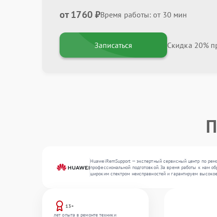
от 1760 ₽
Время работы: от 30 мин
Записаться
Скидка 20% пр
П
HuaweiRemSupport — экспертный сервисный центр по ремо
профессиональной подготовкой. За время работы к нам обр
широким спектром неисправностей и гарантируем высокое
13+
лет опыта в ремонте техники