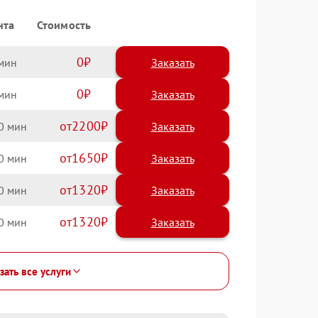
нта
Стоимость
0
Заказать
0
Заказать
2200
0
1650
0
1320
0
1320
0
зать все услуги