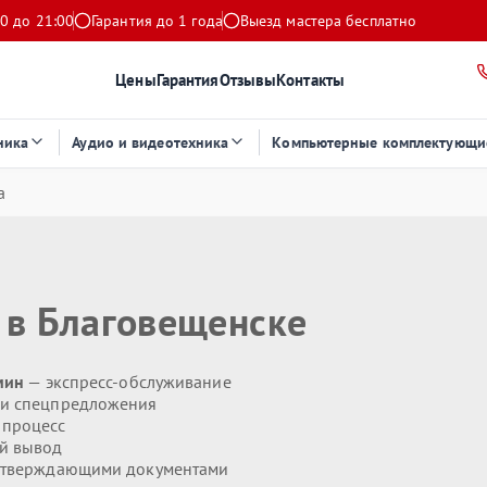
0 до 21:00
Гарантия до 1 года
Выезд мастера бесплатно
Цены
Гарантия
Отзывы
Контакты
ника
Аудио и видеотехника
Компьютерные комплектующи
а
в Благовещенске
мин
— экспресс-обслуживание
 и спецпредложения
 процесс
й вывод
дтверждающими документами