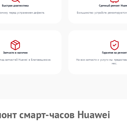
Быстрая диагностика
Срочный ремонт Huaw
ичину перед устранением дефекта.
Большинство устройств ремонтируются 
Запчасти в наличии
Гарантия на ремонт
лад запчастей Huawei в Благовещенске.
На все запчасти и услуги мы предостав
мес.
монт смарт-часов Huawei