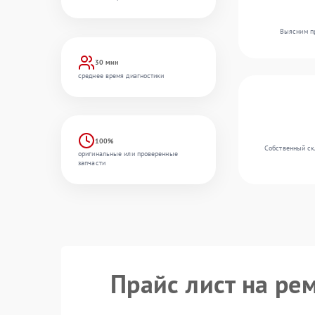
Выясним пр
30 мин
среднее время диагностики
100%
Собственный ск
оригинальные или проверенные
запчасти
Прайс лист на ре