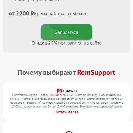
от 2200 ₽
Время работы: от 30 мин
Записаться
Скидка 20% при записи на сайте
Почему выбирают
RemSupport
HuaweiRemSupport — современный сервисный центр по ремонту и обслуживанию
техники Huawei в Благовещенске со стажем от 10 лет. В штате компании — более 19
мастеров с профильной квалификацией. За время работы число клиентов превысило
10 000, а также выполнено более 12 000 ремонтов. Ежемесячно в сервисный центр
поступает более 300 устройств, включая , , . Мы устраняем поломки любой сложности
Читать далее
и обеспечиваем надежный результат благодаря опыту команды.