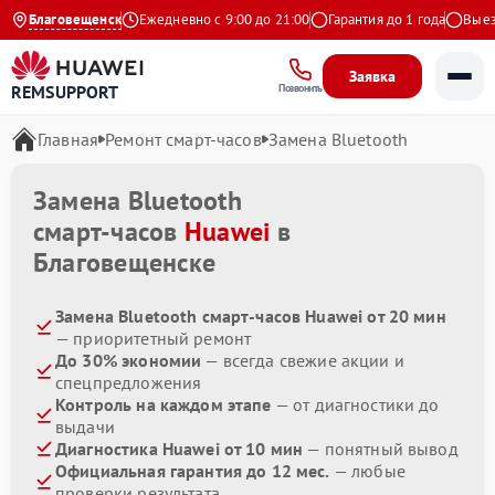
4.9 на Яндекс
Благовещенск
Ежедневно с 9:00 до 21:00
Гарантия до 1 года
Выезд 
Заявка
REMSUPPORT
Позвонить
Главная
Ремонт смарт-часов
Замена Bluetooth
Замена Bluetooth
смарт-часов
Huawei
в
Благовещенске
Замена Bluetooth смарт-часов Huawei от 20 мин
— приоритетный ремонт
До 30% экономии
— всегда свежие акции и
спецпредложения
Контроль на каждом этапе
— от диагностики до
выдачи
Диагностика Huawei от 10 мин
— понятный вывод
Официальная гарантия до 12 мес.
— любые
проверки результата