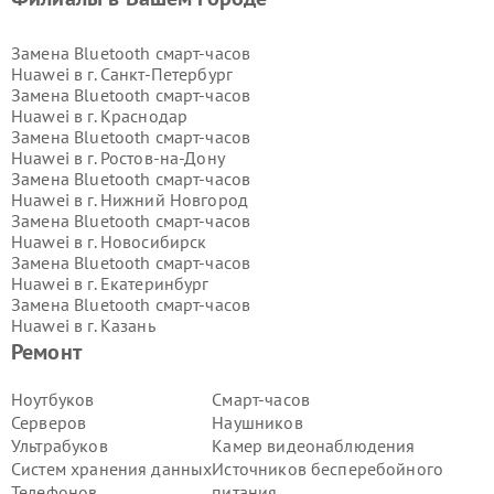
Замена Bluetooth смарт-часов
Huawei в г.
Санкт-Петербург
Замена Bluetooth смарт-часов
Huawei в г.
Краснодар
Замена Bluetooth смарт-часов
Huawei в г.
Ростов-на-Дону
Замена Bluetooth смарт-часов
Huawei в г.
Нижний Новгород
Замена Bluetooth смарт-часов
Huawei в г.
Новосибирск
Замена Bluetooth смарт-часов
Huawei в г.
Екатеринбург
Замена Bluetooth смарт-часов
Huawei в г.
Казань
Замена Bluetooth смарт-часов
Ремонт
Huawei в г.
Воронеж
Замена Bluetooth смарт-часов
Ноутбуков
Смарт-часов
Huawei в г.
Волгоград
Серверов
Наушников
Замена Bluetooth смарт-часов
Ультрабуков
Камер видеонаблюдения
Huawei в г.
Самара
Систем хранения данных
Источников бесперебойного
Замена Bluetooth смарт-часов
Телефонов
питания
Huawei в г.
Пермь