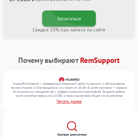
Записаться
Скидка 20% при записи на сайте
Почему выбирают
RemSupport
HuaweiRemSupport — проверенный сервисный центр по ремонту и обслуживанию
техники Huawei в Благовещенске со стажем от 10 лет. В штате компании — порядка
18 технических специалистов с профессиональной подготовкой. За время работы
число клиентов превысило 10 000, а также выполнено общее число ремонтов
превысило 12 000. Ежемесячно в сервисный центр поступает более 300 обращений,
Читать далее
включая , , . Мы работаем с широким спектром неисправностей и поддерживаем
высокий стандарт качества благодаря использованию современного оборудования.
Быстрая диагностика