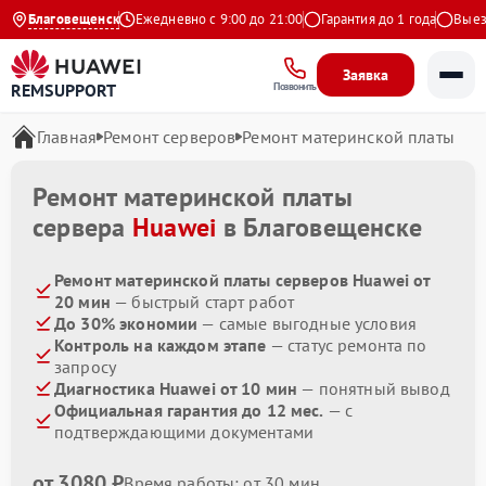
4.9 на Яндекс
Благовещенск
Ежедневно с 9:00 до 21:00
Гарантия до 1 года
Выезд 
Заявка
REMSUPPORT
Позвонить
Главная
Ремонт серверов
Ремонт материнской платы
Ремонт материнской платы
сервера
Huawei
в Благовещенске
Ремонт материнской платы серверов Huawei от
20 мин
— быстрый старт работ
До 30% экономии
— самые выгодные условия
Контроль на каждом этапе
— статус ремонта по
запросу
Диагностика Huawei от 10 мин
— понятный вывод
Официальная гарантия до 12 мес.
— с
подтверждающими документами
от 3080 ₽
Время работы: от 30 мин