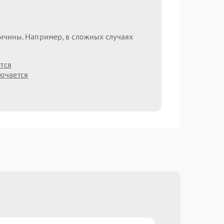
ричины. Например, в сложных случаях
тся
лючается