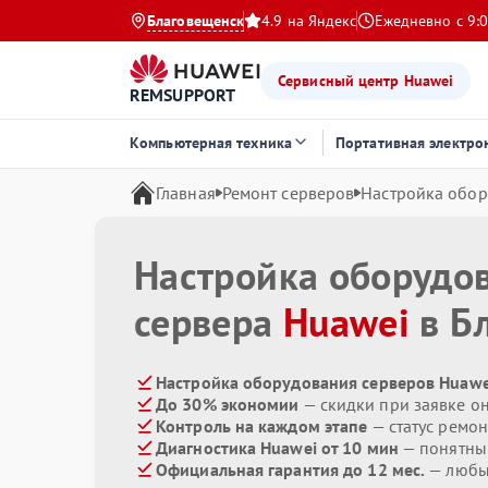
Благовещенск
4.9 на Яндекс
Ежедневно с 9:0
Сервисный центр Huawei
REMSUPPORT
Компьютерная техника
Портативная электро
Главная
Ремонт серверов
Настройка обо
Настройка оборудо
сервера
Huawei
в Б
Настройка оборудования серверов Huawe
До 30% экономии
— скидки при заявке о
Контроль на каждом этапе
— статус ремон
Диагностика Huawei от 10 мин
— понятны
Официальная гарантия до 12 мес.
— любые