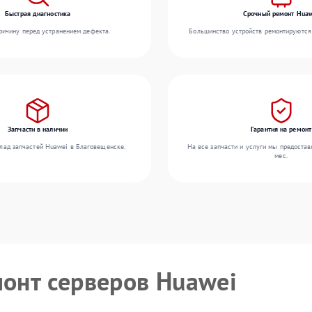
Быстрая диагностика
Срочный ремонт Huaw
ичину перед устранением дефекта.
Большинство устройств ремонтируются 
Запчасти в наличии
Гарантия на ремонт
лад запчастей Huawei в Благовещенске.
На все запчасти и услуги мы предостав
мес.
монт серверов Huawei