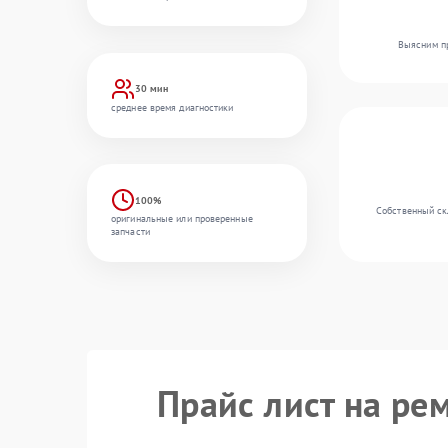
Выясним пр
30 мин
среднее время диагностики
100%
Собственный ск
оригинальные или проверенные
запчасти
Прайс лист на ре