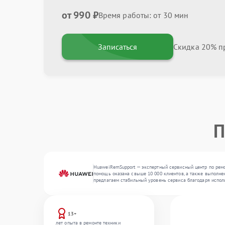
от 990 ₽
Время работы: от 30 мин
Записаться
Скидка 20% пр
П
HuaweiRemSupport — экспертный сервисный центр по ремо
помощь оказана свыше 10 000 клиентов, а также выполнен
предлагаем стабильный уровень сервиса благодаря испол
13+
лет опыта в ремонте техники