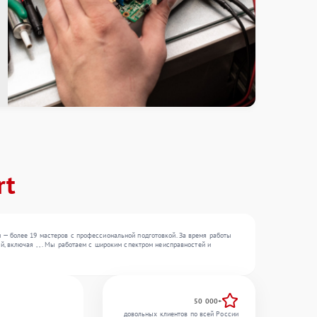
rt
 — более 19 мастеров с профессиональной подготовкой. За время работы
, включая , , . Мы работаем с широким спектром неисправностей и
50 000+
довольных клиентов по всей России