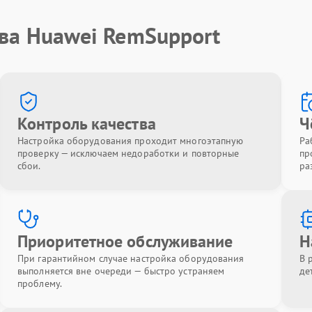
тва Huawei RemSupport
Контроль качества
Ч
Настройка оборудования проходит многоэтапную
Ра
проверку — исключаем недоработки и повторные
пр
сбои.
ра
Приоритетное обслуживание
Н
При гарантийном случае настройка оборудования
В 
выполняется вне очереди — быстро устраняем
де
проблему.