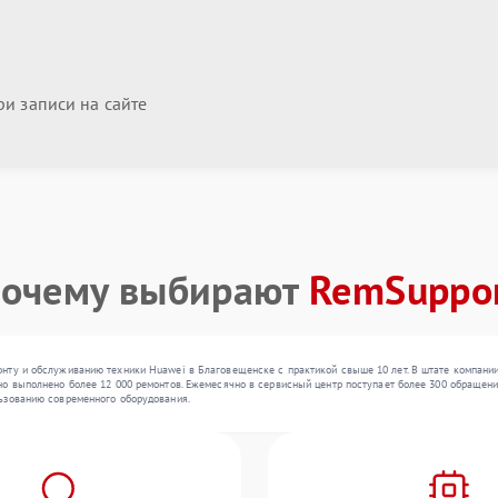
и записи на сайте
очему выбирают
RemSuppo
нту и обслуживанию техники Huawei в Благовещенске с практикой свыше 10 лет. В штате компании
о выполнено более 12 000 ремонтов. Ежемесячно в сервисный центр поступает более 300 обращений
ьзованию современного оборудования.