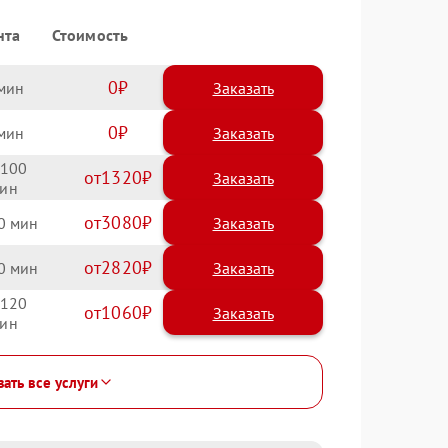
нта
Стоимость
0
Заказать
0
Заказать
100
1320
3080
0
2820
0
120
1060
зать все услуги