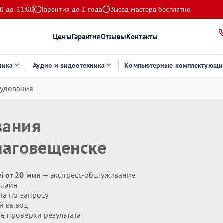
0 до 21:00
Гарантия до 1 года
Выезд мастера бесплатно
Цены
Гарантия
Отзывы
Контакты
ника
Аудио и видеотехника
Компьютерные комплектующи
рудования
вания
лаговещенске
i от 20 мин
— экспресс-обслуживание
нлайн
та по запросу
й вывод
 проверки результата