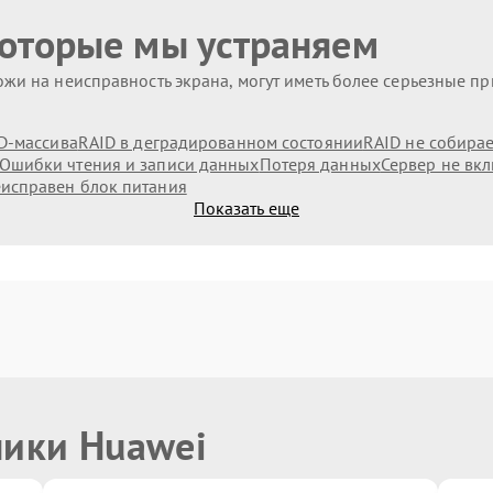
которые мы устраняем
жи на неисправность экрана, могут иметь более серьезные п
D-массива
RAID в деградированном состоянии
RAID не собирае
Ошибки чтения и записи данных
Потеря данных
Сервер не вк
исправен блок питания
Показать еще
ники Huawei