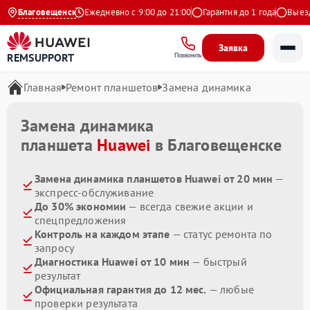
4.9 на Яндекс
Благовещенск
Ежедневно с 9:00 до 21:00
Гарантия до 1 года
Выезд м
Заявка
REMSUPPORT
Позвонить
Главная
Ремонт планшетов
Замена динамика
Замена динамика
планшета
Huawei
в Благовещенске
Замена динамика планшетов Huawei от 20 мин
—
экспресс-обслуживание
До 30% экономии
— всегда свежие акции и
спецпредложения
Контроль на каждом этапе
— статус ремонта по
запросу
Диагностика Huawei от 10 мин
— быстрый
результат
Официальная гарантия до 12 мес.
— любые
проверки результата