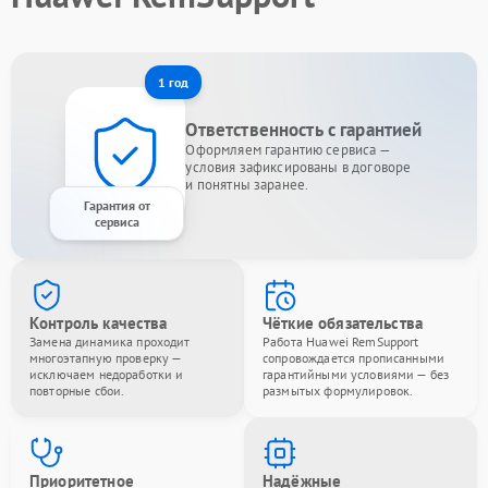
1 год
Ответственность с гарантией
Оформляем гарантию сервиса —
условия зафиксированы в договоре
и понятны заранее.
Гарантия от
сервиса
Контроль качества
Чёткие обязательства
Замена динамика проходит
Работа Huawei RemSupport
многоэтапную проверку —
сопровождается прописанными
исключаем недоработки и
гарантийными условиями — без
повторные сбои.
размытых формулировок.
Приоритетное
Надёжные