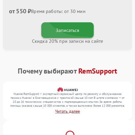
от 550 ₽
Время работы: от 30 мин
Записаться
Скидка 20% при записи на сайте
Почему выбирают
RemSupport
HuaweiRemSupport — экспертный сервисный центр по ремонту и обслуживанию
техники Huawei в Благовещенске с практикой свыше 10 лет. В штате компании — от
10 до 16 технических специалистов с подтвержденным опытом. За время работы
помощь оказана свыше 10 000 клиентов, а также выполнено более 12 000 ремонтов.
Ежемесячно в сервисный центр поступает от 300 устройств, включая , , . Мы работаем
Читать далее
с широким спектром неисправностей и поддерживаем высокий стандарт качества
благодаря отлаженным процессам ремонта.