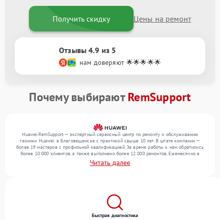
Получить скидку
Цены на ремонт
Отзывы 4.9 из 5
нам доверяют 🌟🌟🌟🌟🌟
Почему выбирают
RemSupport
HuaweiRemSupport — экспертный сервисный центр по ремонту и обслуживанию
техники Huawei в Благовещенске с практикой свыше 10 лет. В штате компании —
более 19 мастеров с профильной квалификацией. За время работы к нам обратились
более 10 000 клиентов, а также выполнено более 12 000 ремонтов. Ежемесячно в
сервисный центр поступает более 300 обращений, включая , , . Мы беремся за задачи
Читать далее
любой сложности и поддерживаем высокий стандарт качества благодаря
использованию современного оборудования.
Быстрая диагностика