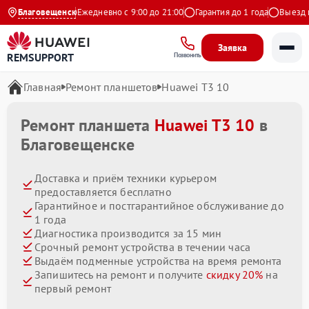
.9 на Яндекс
Благовещенск
Ежедневно с 9:00 до 21:00
Гарантия до 1 года
Выезд маст
Заявка
REMSUPPORT
Позвонить
Главная
Ремонт планшетов
Huawei T3 10
Ремонт планшета
Huawei T3 10
в
Благовещенске
Доставка и приём техники курьером
предоставляется бесплатно
Гарантийное и постгарантийное обслуживание до
1 года
Диагностика производится за 15 мин
Срочный ремонт устройства в течении часа
Выдаём подменные устройства на время ремонта
Запишитесь на ремонт и получите
скидку 20%
на
первый ремонт