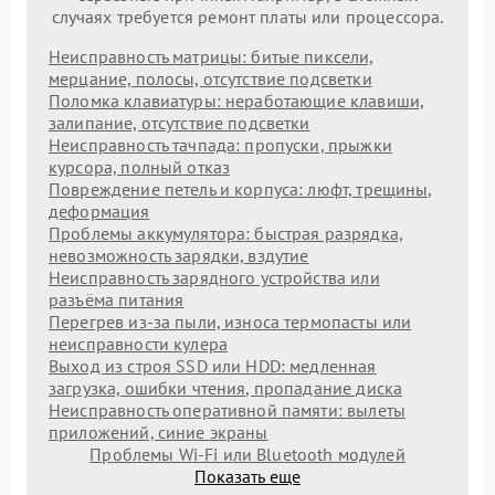
случаях требуется ремонт платы или процессора.
Неисправность матрицы: битые пиксели,
мерцание, полосы, отсутствие подсветки
Поломка клавиатуры: неработающие клавиши,
залипание, отсутствие подсветки
Неисправность тачпада: пропуски, прыжки
курсора, полный отказ
Повреждение петель и корпуса: люфт, трещины,
деформация
Проблемы аккумулятора: быстрая разрядка,
невозможность зарядки, вздутие
Неисправность зарядного устройства или
разъёма питания
Перегрев из‑за пыли, износа термопасты или
неисправности кулера
Выход из строя SSD или HDD: медленная
загрузка, ошибки чтения, пропадание диска
Неисправность оперативной памяти: вылеты
приложений, синие экраны
Проблемы Wi‑Fi или Bluetooth модулей
Показать еще