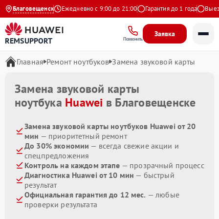
4.9 на Яндекс
Благовещенск
Ежедневно с 9:00 до 21:00
Гарантия до 1 года
Выезд 
Заявка
REMSUPPORT
Позвонить
Главная
Ремонт ноутбуков
Замена звуковой карты
Замена звуковой карты
ноутбука
Huawei
в Благовещенске
Замена звуковой карты ноутбуков Huawei от 20
мин
— приоритетный ремонт
До 30% экономии
— всегда свежие акции и
спецпредложения
Контроль на каждом этапе
— прозрачный процесс
Диагностика Huawei от 10 мин
— быстрый
результат
Официальная гарантия до 12 мес.
— любые
проверки результата