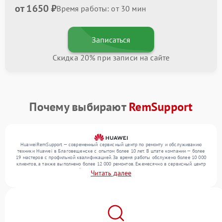
от 1650 ₽
Время работы: от 30 мин
Записаться
Скидка 20% при записи на сайте
Почему выбирают
RemSupport
HuaweiRemSupport — современный сервисный центр по ремонту и обслуживанию
техники Huawei в Благовещенске с опытом более 10 лет. В штате компании — более
19 мастеров с профильной квалификацией. За время работы обслужено более 10 000
клиентов, а также выполнено более 12 000 ремонтов. Ежемесячно в сервисный центр
поступает от 300 устройств, включая , , . Мы работаем с широким спектром
Читать далее
неисправностей и предлагаем стабильный уровень сервиса благодаря квалификации
мастеров.