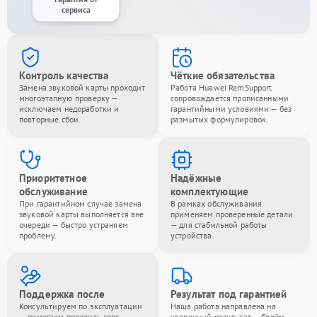
сервиса
Контроль качества
Чёткие обязательства
Замена звуковой карты проходит
Работа Huawei RemSupport
многоэтапную проверку —
сопровождается прописанными
исключаем недоработки и
гарантийными условиями — без
повторные сбои.
размытых формулировок.
Приоритетное
Надёжные
обслуживание
комплектующие
При гарантийном случае замена
В рамках обслуживания
звуковой карты выполняется вне
применяем проверенные детали
очереди — быстро устраняем
— для стабильной работы
проблему.
устройства.
Поддержка после
Результат под гарантией
Консультируем по эксплуатации
Наша работа направлена на
— помогаем продлить срок
уверенный результат — берём