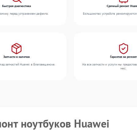
Быстрая диагностика
Срочный ремонт Huaw
ичину перед устранением дефекта.
Большинство устройств ремонтируются 
Запчасти в наличии
Гарантия на ремонт
лад запчастей Huawei в Благовещенске.
На все запчасти и услуги мы предостав
мес.
монт ноутбуков Huawei