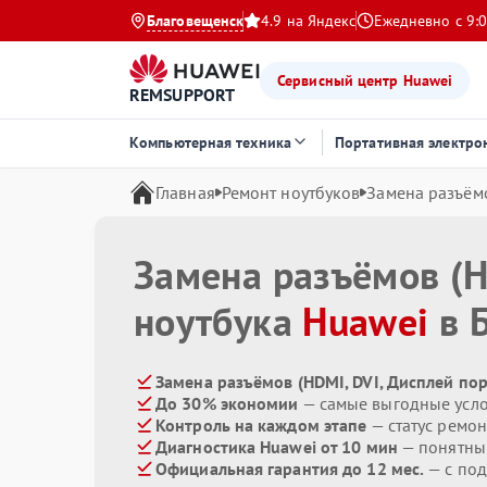
Благовещенск
4.9 на Яндекс
Ежедневно с 9:0
Сервисный центр Huawei
REMSUPPORT
Компьютерная техника
Портативная электро
Главная
Ремонт ноутбуков
Замена разъёмо
Замена разъёмов (H
ноутбука
Huawei
в 
Замена разъёмов (HDMI, DVI, Дисплей пор
До 30% экономии
— самые выгодные усл
Контроль на каждом этапе
— статус ремон
Диагностика Huawei от 10 мин
— понятны
Официальная гарантия до 12 мес.
— с под