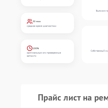
Выясним пр
30 мин
среднее время диагностики
100%
Собственный ск
оригинальные или проверенные
запчасти
Прайс лист на ре