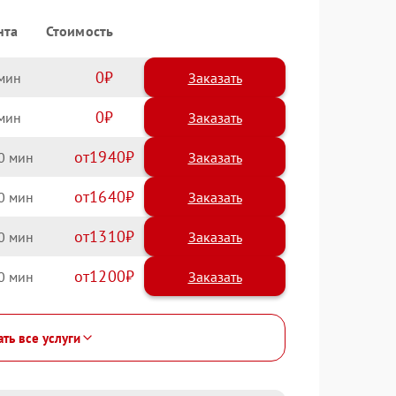
нта
Стоимость
0
Заказать
0
Заказать
1940
0
1640
0
1310
0
1200
0
ать все услуги