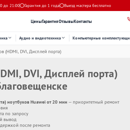
0 до 21:00
Гарантия до 1 года
Выезд мастера бесплатно
Цены
Гарантия
Отзывы
Контакты
ника
Аудио и видеотехника
Компьютерные комплектующи
в (HDMI, DVI, Дисплей порта)
DMI, DVI, Дисплей порта)
Благовещенске
та) ноутбуков Huawei от 20 мин
— приоритетный ремонт
овия
та по запросу
й вывод
держкой после ремонта