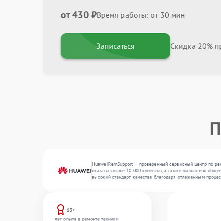
от 430 ₽
Время работы: от 30 мин
Записаться
Скидка 20% пр
П
HuaweiRemSupport — проверенный сервисный центр по рем
оказана свыше 10 000 клиентов, а также выполнено общее
высокий стандарт качества благодаря отлаженным процес
13+
лет опыта в ремонте техники