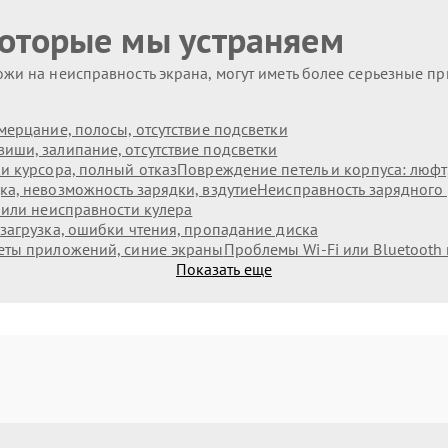
которые мы устраняем
жи на неисправность экрана, могут иметь более серьезные п
мерцание, полосы, отсутствие подсветки
иши, залипание, отсутствие подсветки
и курсора, полный отказ
Повреждение петель и корпуса: люф
а, невозможность зарядки, вздутие
Неисправность зарядного 
 или неисправности кулера
загрузка, ошибки чтения, пропадание диска
еты приложений, синие экраны
Проблемы Wi‑Fi или Bluetooth
Показать еще