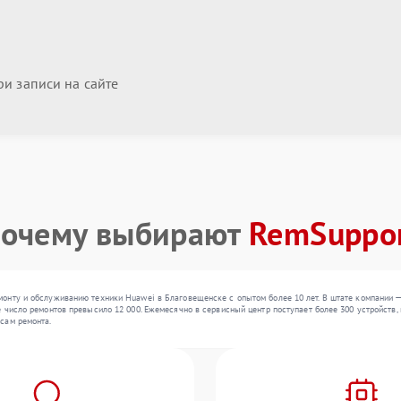
и записи на сайте
очему выбирают
RemSuppo
онту и обслуживанию техники Huawei в Благовещенске с опытом более 10 лет. В штате компании 
 число ремонтов превысило 12 000. Ежемесячно в сервисный центр поступает более 300 устройств, 
сам ремонта.