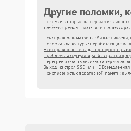
Другие поломки, 
Поломки, которые на первый взгляд похо
требуется ремонт платы или процессора.
Неисправность матрицы: битые пиксели, 
Поломка клавиатуры: неработающие клав
Неисправность тачпада: пропуски, прыжк
Проблемы аккумулятора: быстрая разрядк
Перегрев из‑за пыли, износа термопасты
Выход из строя SSD или HDD: медленная 
Неисправность оперативной памяти: выл