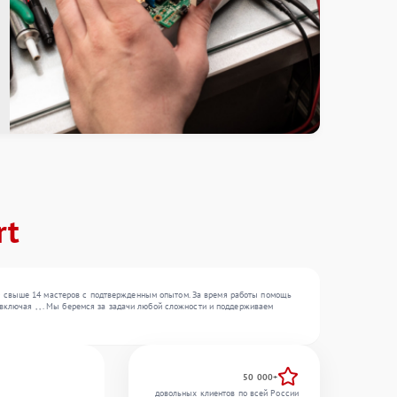
rt
— свыше 14 мастеров с подтвержденным опытом. За время работы помощь
включая , , . Мы беремся за задачи любой сложности и поддерживаем
50 000+
довольных клиентов по всей России