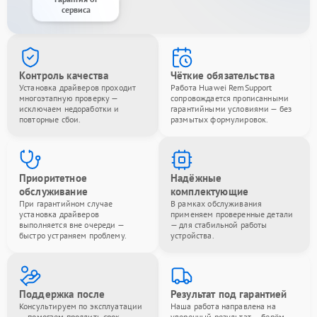
сервиса
Контроль качества
Чёткие обязательства
Установка драйверов проходит
Работа Huawei RemSupport
многоэтапную проверку —
сопровождается прописанными
исключаем недоработки и
гарантийными условиями — без
повторные сбои.
размытых формулировок.
Приоритетное
Надёжные
обслуживание
комплектующие
При гарантийном случае
В рамках обслуживания
установка драйверов
применяем проверенные детали
выполняется вне очереди —
— для стабильной работы
быстро устраняем проблему.
устройства.
Поддержка после
Результат под гарантией
Консультируем по эксплуатации
Наша работа направлена на
— помогаем продлить срок
уверенный результат — берём