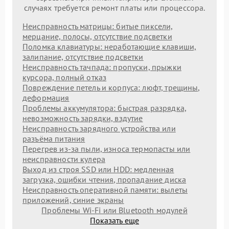
случаях требуется ремонт платы или процессора.
Неисправность матрицы: битые пиксели,
мерцание, полосы, отсутствие подсветки
Поломка клавиатуры: неработающие клавиши,
залипание, отсутствие подсветки
Неисправность тачпада: пропуски, прыжки
курсора, полный отказ
Повреждение петель и корпуса: люфт, трещины,
деформация
Проблемы аккумулятора: быстрая разрядка,
невозможность зарядки, вздутие
Неисправность зарядного устройства или
разъёма питания
Перегрев из‑за пыли, износа термопасты или
неисправности кулера
Выход из строя SSD или HDD: медленная
загрузка, ошибки чтения, пропадание диска
Неисправность оперативной памяти: вылеты
приложений, синие экраны
Проблемы Wi‑Fi или Bluetooth модулей
Показать еще