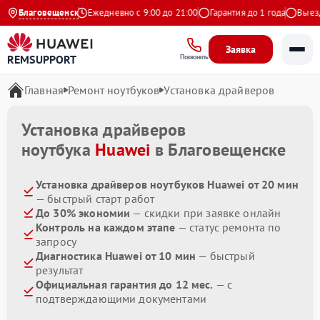
4.9 на Яндекс
Благовещенск
Ежедневно с 9:00 до 21:00
Гарантия до 1 года
Выезд м
Заявка
REMSUPPORT
Позвонить
Главная
Ремонт ноутбуков
Установка драйверов
Установка драйверов
ноутбука
Huawei
в Благовещенске
Установка драйверов ноутбуков Huawei от 20 мин
— быстрый старт работ
До 30% экономии
— скидки при заявке онлайн
Контроль на каждом этапе
— статус ремонта по
запросу
Диагностика Huawei от 10 мин
— быстрый
результат
Официальная гарантия до 12 мес.
— с
подтверждающими документами