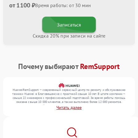
от 1100 ₽
Время работы: от 30 мин
Записаться
Скидка 20% при записи на сайте
Почему выбирают
RemSupport
HuaweiRemSupport — современный сервисный центр по ремонту и обслуживанию
техники Huawei в Благовещенске с практикой свыше 10 лет. В штате компании —
свыше 22 инженеров с профессиональной подготовкой. За время работы помощь
оказана свыше 10 000 клиентов, а также выполнено более 12 000 ремонтов.
Ежемесячно в сервисный центр поступает свыше 300 единиц техники, включая , , . Мы
Читать далее
устраняем поломки любой сложности и поддерживаем высокий стандарт качества
благодаря использованию современного оборудования.