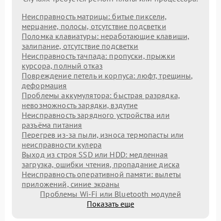
Неисправность матрицы: битые пиксели,
мерцание, полосы, отсутствие подсветки
Поломка клавиатуры: неработающие клавиши,
залипание, отсутствие подсветки
Неисправность тачпада: пропуски, прыжки
курсора, полный отказ
Повреждение петель и корпуса: люфт, трещины,
деформация
Проблемы аккумулятора: быстрая разрядка,
невозможность зарядки, вздутие
Неисправность зарядного устройства или
разъёма питания
Перегрев из‑за пыли, износа термопасты или
неисправности кулера
Выход из строя SSD или HDD: медленная
загрузка, ошибки чтения, пропадание диска
Неисправность оперативной памяти: вылеты
приложений, синие экраны
Проблемы Wi‑Fi или Bluetooth модулей
Показать еще