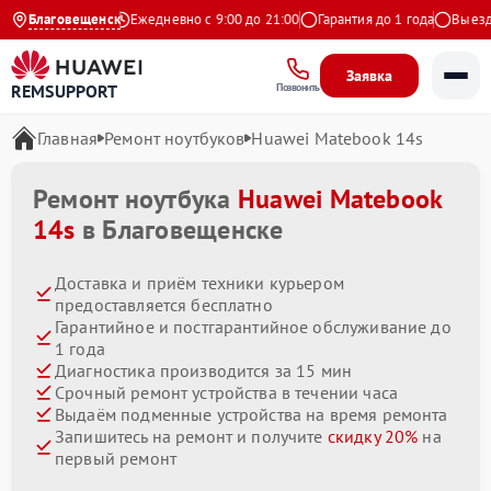
4.9 на Яндекс
Благовещенск
Ежедневно с 9:00 до 21:00
Гарантия до 1 года
Выезд ма
Заявка
REMSUPPORT
Позвонить
Главная
Ремонт ноутбуков
Huawei Matebook 14s
Ремонт ноутбука
Huawei Matebook
14s
в Благовещенске
Доставка и приём техники курьером
предоставляется бесплатно
Гарантийное и постгарантийное обслуживание до
1 года
Диагностика производится за 15 мин
Срочный ремонт устройства в течении часа
Выдаём подменные устройства на время ремонта
Запишитесь на ремонт и получите
скидку 20%
на
первый ремонт