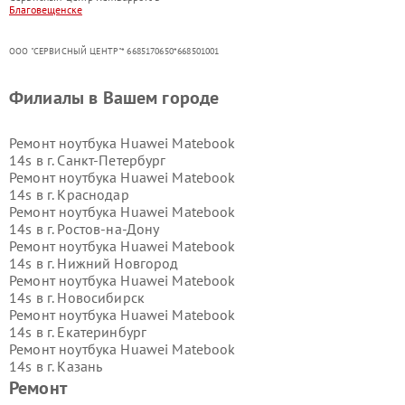
Благовещенске
ООО "СЕРВИСНЫЙ ЦЕНТР"* 6685170650*668501001
Филиалы в Вашем городе
Ремонт ноутбука Huawei Matebook
14s в г.
Санкт-Петербург
Ремонт ноутбука Huawei Matebook
14s в г.
Краснодар
Ремонт ноутбука Huawei Matebook
14s в г.
Ростов-на-Дону
Ремонт ноутбука Huawei Matebook
14s в г.
Нижний Новгород
Ремонт ноутбука Huawei Matebook
14s в г.
Новосибирск
Ремонт ноутбука Huawei Matebook
14s в г.
Екатеринбург
Ремонт ноутбука Huawei Matebook
14s в г.
Казань
Ремонт ноутбука Huawei Matebook
Ремонт
14s в г.
Воронеж