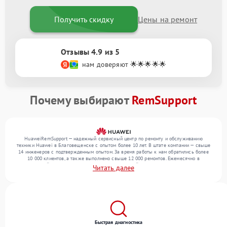
Получить скидку
Цены на ремонт
Отзывы 4.9 из 5
нам доверяют 🌟🌟🌟🌟🌟
Почему выбирают
RemSupport
HuaweiRemSupport — надежный сервисный центр по ремонту и обслуживанию
техники Huawei в Благовещенске с опытом более 10 лет. В штате компании — свыше
14 инженеров с подтвержденным опытом. За время работы к нам обратились более
10 000 клиентов, а также выполнено свыше 12 000 ремонтов. Ежемесячно в
сервисный центр поступает более 300 обращений, включая , , . Мы работаем с
Читать далее
широким спектром неисправностей и предлагаем стабильный уровень сервиса
благодаря отлаженным процессам ремонта.
Быстрая диагностика