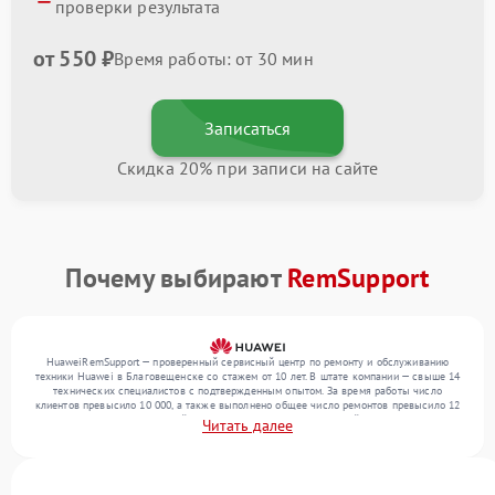
проверки результата
от 550 ₽
Время работы: от 30 мин
Записаться
Скидка 20% при записи на сайте
Почему выбирают
RemSupport
HuaweiRemSupport — проверенный сервисный центр по ремонту и обслуживанию
техники Huawei в Благовещенске со стажем от 10 лет. В штате компании — свыше 14
технических специалистов с подтвержденным опытом. За время работы число
клиентов превысило 10 000, а также выполнено общее число ремонтов превысило 12
000. Ежемесячно в сервисный центр поступает более 300 устройств, включая , , . Мы
Читать далее
выполняем ремонт различного уровня сложности и гарантируем высокое качество
обслуживания благодаря опыту команды.