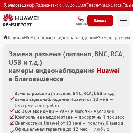
4.9 на Яндекс
Благовещенск
Ежедневно с 9:00 до 21:00
Гарантия до 1 года
Выезд 
Заявка
REMSUPPORT
Позвонить
Главная
Ремонт камер видеонаблюдения
Замена разъема (
Замена разъема (питания, BNC, RCA,
USB и т.д.)
камеры видеонаблюдения
Huawei
в Благовещенске
Замена разъема (питания, BNC, RCA, USB и т.д.)
камер видеонаблюдения Huawei от 20 мин
—
быстрый старт работ
До 30% экономии
— самые выгодные условия
Контроль на каждом этапе
— прозрачный процесс
Диагностика Huawei от 10 мин
— понятный вывод
Официальная гарантия до 12 мес.
— любые