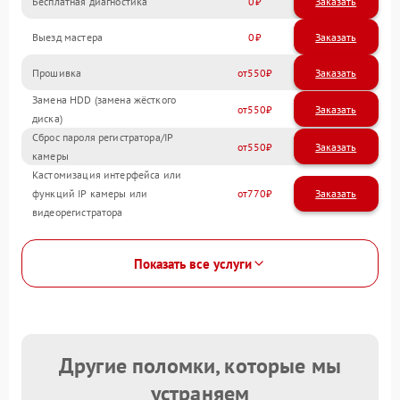
Бесплатная диагностика
0
Заказать
Выезд мастера
0
Заказать
Прошивка
550
Замена HDD (замена жёсткого
550
диска)
Сброс пароля регистратора/IP
550
камеры
Кастомизация интерфейса или
функций IP камеры или
770
видеорегистратора
Показать все услуги
Другие поломки, которые мы
устраняем