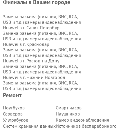
Филиалы в Вашем городе
Замена разъема (питания, BNC, RCA,
USB и т.д.) камеры видеонаблюдения
Huawei в г.
Санкт-Петербург
Замена разъема (питания, BNC, RCA,
USB и т.д.) камеры видеонаблюдения
Huawei в г.
Краснодар
Замена разъема (питания, BNC, RCA,
USB и т.д.) камеры видеонаблюдения
Huawei в г.
Ростов-на-Дону
Замена разъема (питания, BNC, RCA,
USB и т.д.) камеры видеонаблюдения
Huawei в г.
Нижний Новгород
Замена разъема (питания, BNC, RCA,
USB и т.д.) камеры видеонаблюдения
Huawei в г.
Новосибирск
Ремонт
Замена разъема (питания, BNC, RCA,
USB и т.д.) камеры видеонаблюдения
Ноутбуков
Смарт-часов
Huawei в г.
Екатеринбург
Серверов
Наушников
Замена разъема (питания, BNC, RCA,
Ультрабуков
Камер видеонаблюдения
USB и т.д.) камеры видеонаблюдения
Систем хранения данных
Источников бесперебойного
Huawei в г.
Казань